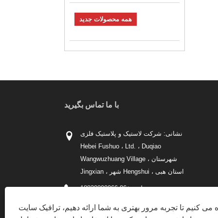
همه محصولات جدید
با ما تماس بگیرید
نشانی: شرکت لاستیک و پلاستیک فلزی
Hebei Fushuo ، Ltd. ، Duqiao
Wangwuzhuang Village ، شهرستان
Jingxian ، شهر Hengshui ، استان هبی
تلفن:
+86-18830800066
تلفن:
+86-18830800066
ه می کنیم تا تجربه مرور بهتری به شما ارائه دهیم، ترافیک سایت