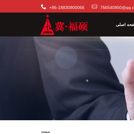
+86-18830800066
756540850@qq.
حه اصلی
صفحه